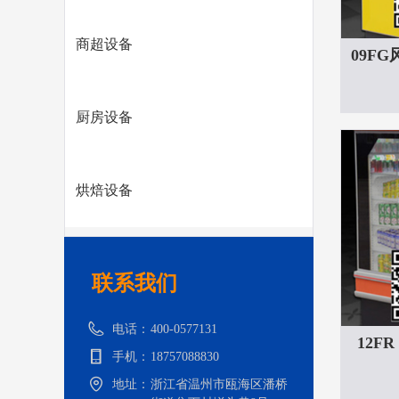
商超设备
09F
大型
厨房设备
烘焙设备
联系我们
电话：
400-0577131
12F
手机：
18757088830
箱水
地址：
浙江省温州市瓯海区潘桥