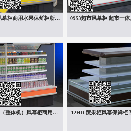
G风幕柜商用水果保鲜柜浙江
09S3超市风幕柜 超市一
超市风幕柜蔬菜牛奶冷藏展
商超便利敞开式一体风幕
示柜
R （整体机）风幕柜商用冰
12HD 蔬果柜风幕保鲜柜
果冷藏柜冷藏展示柜保鲜柜
体机保鲜柜冷藏蔬果展示
批发
批发