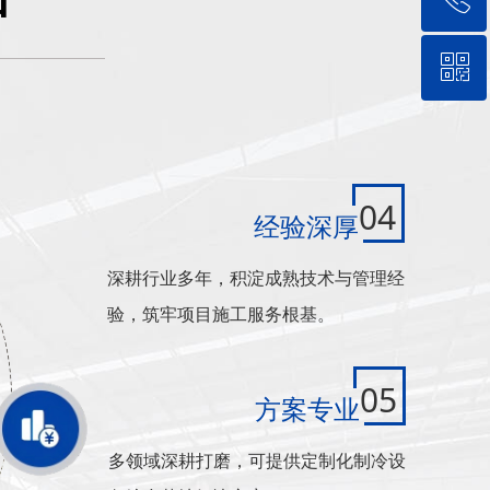
ꀥ
18757088830
微信二维码
04
经验深厚
深耕行业多年，积淀成熟技术与管理经
验，筑牢项目施工服务根基。
05
方案专业
多领域深耕打磨，可提供定制化制冷设