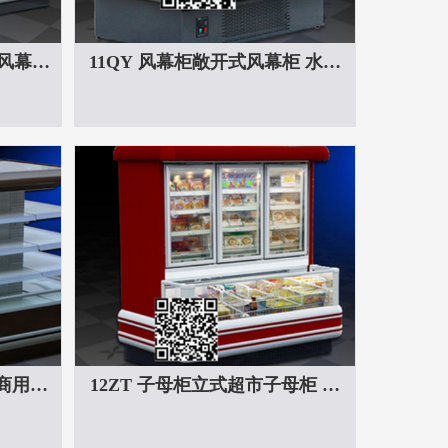
体风幕柜
11QY 风幕柜敞开式风幕柜 水果
柜直销
保鲜柜饮料冰棍展览柜
 商用一
12ZT 子母柜立式超市子母柜 双
保鲜柜
温大型冷藏冷冻柜食品保鲜展示
柜