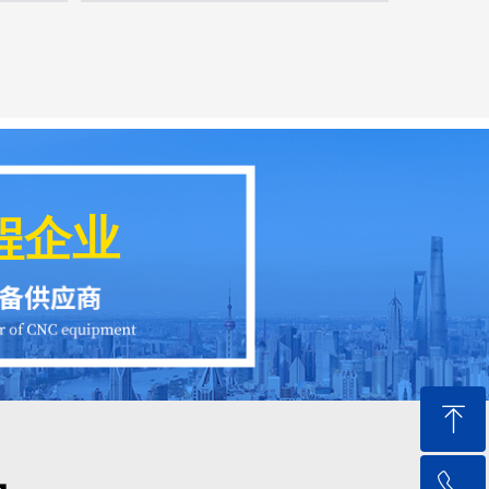
程企业
ꁸ
品
ꂅ
回到顶部