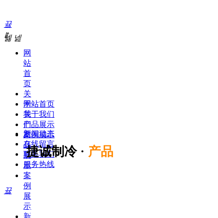
끀
ꁲ
넳
넲
网
站
首
页
关
于
网站首页
我
关于我们
们
产品展示
新闻动态
产
案例展示
在线留言
品
捷诚制冷 ·
产品
联系我们
展
服务热线
示
案
例
끀
展
示
产品分类
新