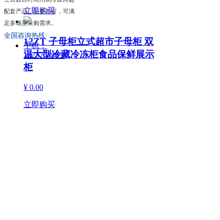
立即购买
配套产品，品类丰富，可满
足多场景采购需求。
全国咨询热线
12ZT 子母柜立式超市子母柜 双
手机：
温大型冷藏冷冻柜食品保鲜展示
18757088830
柜
¥ 0.00
立即购买