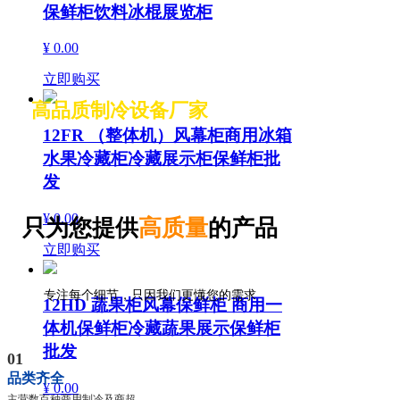
保鲜柜饮料冰棍展览柜
¥ 0.00
立即购买
高品质制冷设备厂家
12FR （整体机）风幕柜商用冰箱
水果冷藏柜冷藏展示柜保鲜柜批
发
¥ 0.00
只为您提供
高质量
的产品
立即购买
专注每个细节，只因我们更懂您的需求
12HD 蔬果柜风幕保鲜柜 商用一
体机保鲜柜冷藏蔬果展示保鲜柜
批发
01
品类齐全
¥ 0.00
主营数百种商用制冷及商超