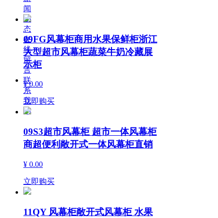
闻
动
态
09FG风幕柜商用水果保鲜柜浙江
在
线
大型超市风幕柜蔬菜牛奶冷藏展
留
示柜
言
联
¥ 0.00
系
我
立即购买
们
09S3超市风幕柜 超市一体风幕柜
商超便利敞开式一体风幕柜直销
¥ 0.00
立即购买
11QY 风幕柜敞开式风幕柜 水果