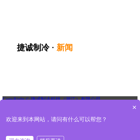
捷诚制冷 ·
新闻
CopyRight ©
捷诚制冷科技（浙江）有限公司
×
欢迎来到本网站，请问有什么可以帮您？
낀
首页
뀵
产品展示
ꂅ
电话咨询