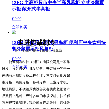
13FG 半高柜超市中央半高风幕柜 立式冷藏展
示柜 敞开式半高柜
¥ 0.00
立即购买
走进捷诚制冷
13HR 迷你环岛柜 水果岛柜 便利店中央饮料快
餐冷藏展示柜风幕柜
多年专注商用制冷设备工程企业
¥ 0.00
捷诚制冷科技（浙江）有限公司是一家集
立即购买
研发、设计订做、批发销售、安装维护等于一
体的商用制冷设备工程企业，主要订做批发超
市冷柜、商用冷柜、各种冷库、工业冷水机、
地暖热泵、不锈钢厨房设备及各类商超配套产
品数百个品种。经过多年的市场深耕、技术积
累与规范化管理，我公司在产品设计、店铺设