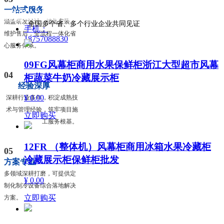
一站式服务
制冷设备生产
全国服务咨询热线：
涵盖研发设计、销售安装、
全国多个省、多个行业企业共同见证
手机：
维护售后，全流程一体化省
18757088830
心服务体系。
09FG风幕柜商用水果保鲜柜浙江大型超市风幕
04
柜蔬菜牛奶冷藏展示柜
经验深厚
¥ 0.00
深耕行业多年，积淀成熟技
术与管理经验，筑牢项目施
立即购买
工服务根基。
12FR （整体机）风幕柜商用冰箱水果冷藏柜
05
冷藏展示柜保鲜柜批发
方案专业
多领域深耕打磨，可提供定
¥ 0.00
制化制冷设备综合落地解决
立即购买
方案。