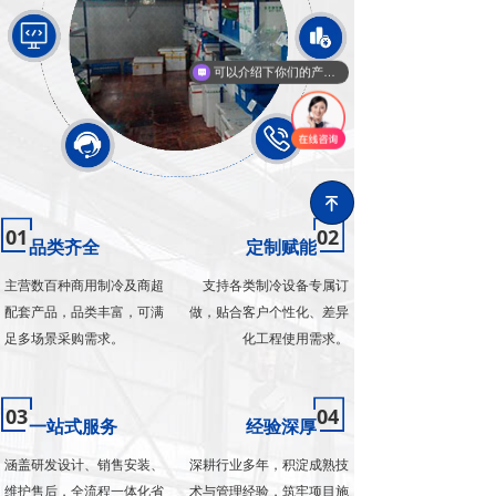
可以介绍下你们的产品么
녠
01
02
品类齐全
定制赋能
主营数百种商用制冷及商超
支持各类制冷设备专属订
配套产品，品类丰富，可满
做，贴合客户个性化、差异
足多场景采购需求。
化工程使用需求。
03
04
一站式服务
经验深厚
涵盖研发设计、销售安装、
深耕行业多年，积淀成熟技
维护售后，全流程一体化省
术与管理经验，筑牢项目施