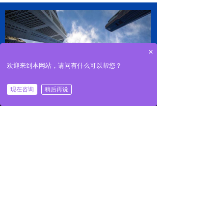
×
欢迎来到本网站，请问有什么可以帮您？
现在咨询
稍后再说
낀
뀵
ꂅ
ꀷ
首页
产品展示
电话咨询
联系我们
走进捷诚制冷
多年专注商用制冷设备工程企业
捷诚制冷科技（浙江）有限公司是一家集
研发、设计订做、批发销售、安装维护等于一
体的商用制冷设备工程企业，主要订做批发超
市冷柜、商用冷柜、各种冷库、工业冷水机、
地暖热泵、不锈钢厨房设备及各类商超配套产
品数百个品种。经过多年的市场深耕、技术积