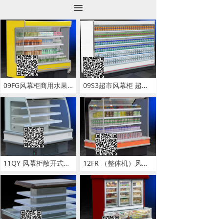
끀
09FG风幕柜商用水果保鲜柜浙江大型超市风幕柜蔬菜牛奶冷藏展示柜
09S3超市风幕柜 超市一体风幕柜 商超便利敞开式一体风幕柜直销
11QY 风幕柜敞开式风幕柜 水果保鲜柜饮料冰棍展览柜
12FR （整体机）风幕柜商用冰箱水果冷藏柜冷藏展示柜保鲜柜批发