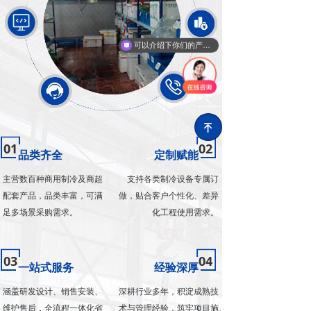
可以介绍下你们的产品么
녠
01
02
品类齐全
定制赋能
主营数百种商用制冷及商超
支持各类制冷设备专属订
配套产品，品类丰富，可满
做，贴合客户个性化、差异
足多场景采购需求。
化工程使用需求。
03
04
一站式服务
经验深厚
涵盖研发设计、销售安装、
深耕行业多年，积淀成熟技
维护售后，全流程一体化省
术与管理经验，筑牢项目施