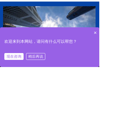
×
欢迎来到本网站，请问有什么可以帮您？
现在咨询
稍后再说
낀
뀵
ꂅ
ꀷ
首页
产品展示
电话咨询
联系我们
走进捷诚制冷
多年专注商用制冷设备工程企业
捷诚制冷科技（浙江）有限公司是一家集
研发、设计订做、批发销售、安装维护等于一
体的商用制冷设备工程企业，主要订做批发超
市冷柜、商用冷柜、各种冷库、工业冷水机、
地暖热泵、不锈钢厨房设备及各类商超配套产
品数百个品种。经过多年的市场深耕、技术积