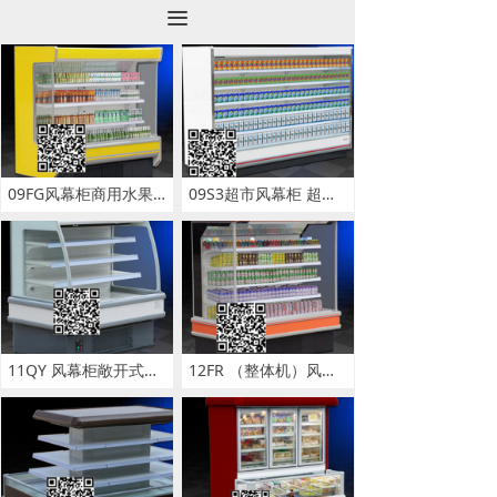
끀
09FG风幕柜商用水果保鲜柜浙江大型超市风幕柜蔬菜牛奶冷藏展示柜
09S3超市风幕柜 超市一体风幕柜 商超便利敞开式一体风幕柜直销
11QY 风幕柜敞开式风幕柜 水果保鲜柜饮料冰棍展览柜
12FR （整体机）风幕柜商用冰箱水果冷藏柜冷藏展示柜保鲜柜批发